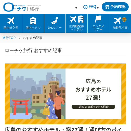
FAQ
予約確認
国内航空券
エンタメ
国内航空券
国内ホテル
JALツアー
海外航空券
＋ホテル
ツアー
旅行TOP
おすすめ記事
ローチケ旅行 おすすめ記事
広島のおすすめホテル・宿27選！選び方のポイ