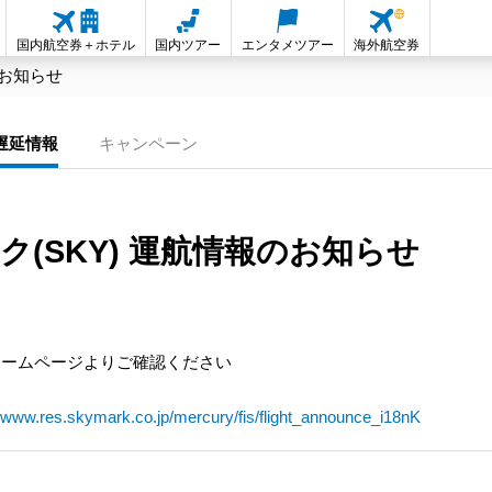
国内航空券＋ホテル
国内ツアー
エンタメツアー
海外航空券
のお知らせ
遅延情報
キャンペーン
ク(SKY) 運航情報のお知らせ
ホームページよりご確認ください
//www.res.skymark.co.jp/mercury/fis/flight_announce_i18nK